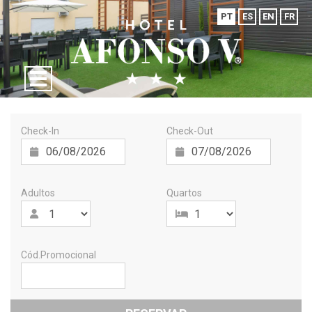
PT
ES
EN
FR
Check-In
Check-Out
Adultos
Quartos
Cód.Promocional