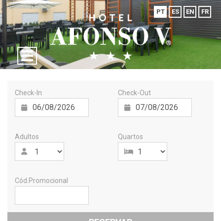
PT
ES
EN
FR
Check-In
Check-Out
Adultos
Quartos
Cód.Promocional