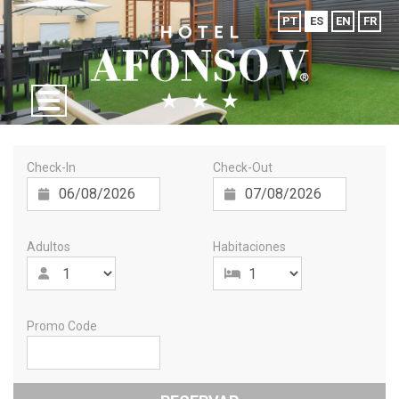
PT
ES
EN
FR
Check-In
Check-Out
Adultos
Habitaciones
Promo Code